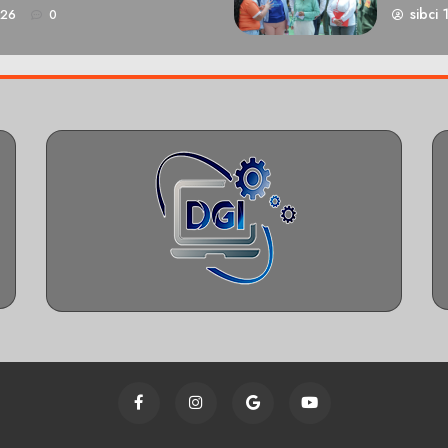
sibci 
026
0