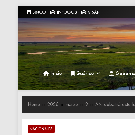
Skip
SINCO
INFOGOB
SISAP
to
content
Gobernacion de Guarico
Gobernacion de Guarico
Inicio
Guárico
Goberna
Home
2026
marzo
9
AN debatirá este l
NACIONALES