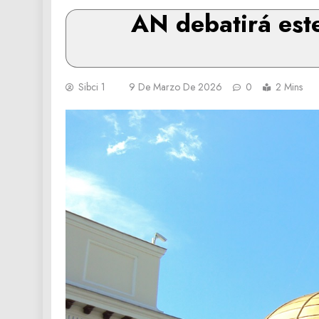
AN debatirá este
Sibci 1
9 De Marzo De 2026
0
2 Mins