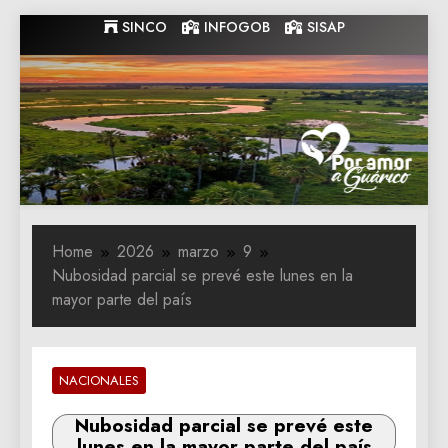
Skip
SINCO
INFOGOB
SISAP
to
content
Gobernacion
Gobernacion de Guarico
de Guarico
Home
2026
marzo
9
Nubosidad parcial se prevé este lunes en la
mayor parte del país
NACIONALES
Nubosidad parcial se prevé este
lunes en la mayor parte del país