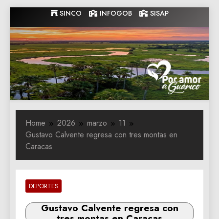
Skip
SINCO
INFOGOB
SISAP
to
content
Gobernacion
Gobernacion de Guarico
de Guarico
Home
2026
marzo
11
Gustavo Calvente regresa con tres montas en
Caracas
DEPORTES
Gustavo Calvente regresa con
tres montas en Caracas