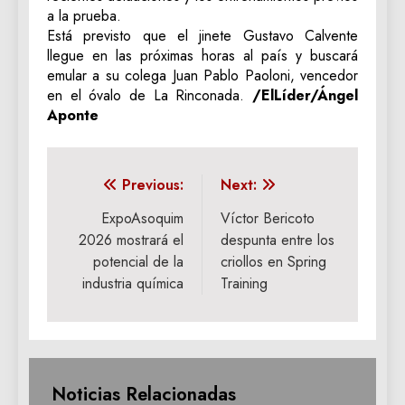
a la prueba.
Está previsto que el jinete Gustavo Calvente
llegue en las próximas horas al país y buscará
emular a su colega Juan Pablo Paoloni, vencedor
en el óvalo de La Rinconada.
/ElLíder/Ángel
Aponte
Navegación
Previous:
Next:
de
ExpoAsoquim
Víctor Bericoto
2026 mostrará el
despunta entre los
entradas
potencial de la
criollos en Spring
industria química
Training
Noticias Relacionadas