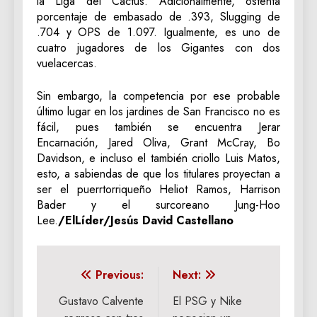
la Liga del Cactus. Adicionalmente, ostenta
porcentaje de embasado de .393, Slugging de
.704 y OPS de 1.097. Igualmente, es uno de
cuatro jugadores de los Gigantes con dos
vuelacercas.
Sin embargo, la competencia por ese probable
último lugar en los jardines de San Francisco no es
fácil, pues también se encuentra Jerar
Encarnación, Jared Oliva, Grant McCray, Bo
Davidson, e incluso el también criollo Luis Matos,
esto, a sabiendas de que los titulares proyectan a
ser el puerrtorriqueño Heliot Ramos, Harrison
Bader y el surcoreano Jung-Hoo
Lee.
/ElLíder/Jesús David Castellano
Navegación
Previous:
Next:
de
Gustavo Calvente
El PSG y Nike