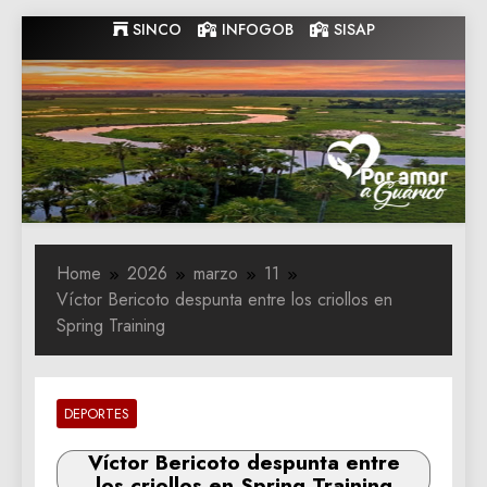
Skip
SINCO
INFOGOB
SISAP
to
content
Gobernacion
Gobernacion de Guarico
de Guarico
Home
2026
marzo
11
Víctor Bericoto despunta entre los criollos en
Spring Training
DEPORTES
Víctor Bericoto despunta entre
los criollos en Spring Training