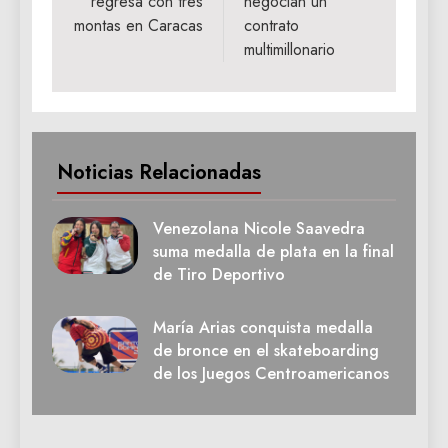
regresa con tres
negocian un
entradas
montas en Caracas
contrato
multimillonario
Noticias Relacionadas
Venezolana Nicole Saavedra
suma medalla de plata en la final
de Tiro Deportivo
María Arias conquista medalla
de bronce en el skateboarding
de los Juegos Centroamericanos