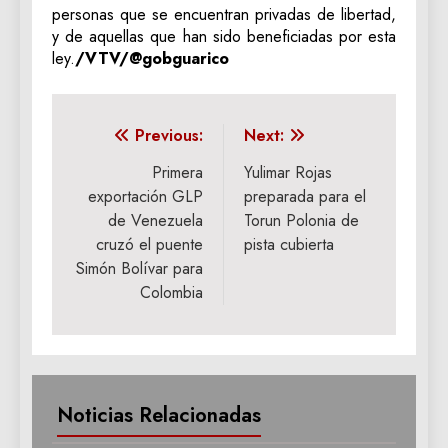
personas que se encuentran privadas de libertad,
y de aquellas que han sido beneficiadas por esta
ley.
/VTV/@gobguarico
Navegación
Previous:
Next:
de
Primera
Yulimar Rojas
exportación GLP
preparada para el
entradas
de Venezuela
Torun Polonia de
cruzó el puente
pista cubierta
Simón Bolívar para
Colombia
Noticias Relacionadas