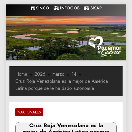
Skip
SINCO
INFOGOB
SISAP
to
content
Gobernacion
Gobernacion de Guarico
de Guarico
Home
2026
marzo
14
Cruz Roja Venezolana es la mejor de América
Latina porque se le ha dado autonomía
NACIONALES
Cruz Roja Venezolana es la
mejor de América Latina porque