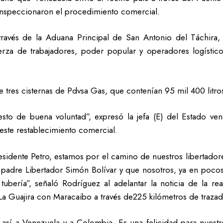
 inspeccionaron el procedimiento comercial.
través de la Aduana Principal de San Antonio del Táchir
rza de trabajadores, poder popular y operadores logístico
 tres cisternas de Pdvsa Gas, que contenían 95 mil 400 litr
sto de buena voluntad”, expresó la jefa (E) del Estado ven
este restablecimiento comercial.
esidente Petro, estamos por el camino de nuestros libertado
 padre Libertador Simón Bolívar y que nosotros, ya en poc
bería”, señaló Rodríguez al adelantar la noticia de la rea
a Guajira con Maracaibo a través de225 kilómetros de trazad
así a Venezuela y a Colombia. Es una felicidad para nuest