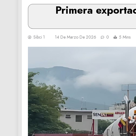
Primera exporta
Sibci 1
14 De Marzo De 2026
0
5 Mins