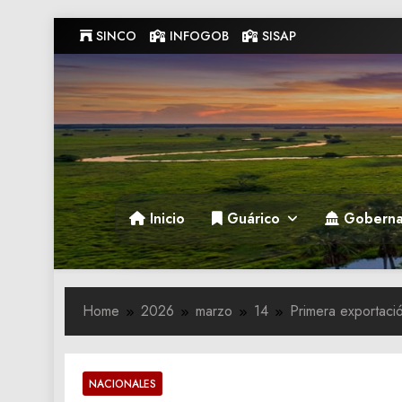
Skip
SINCO
INFOGOB
SISAP
to
content
Gobernacion de Guarico
Gobernacion de Guarico
Inicio
Guárico
Goberna
Home
2026
marzo
14
Primera exportaci
NACIONALES