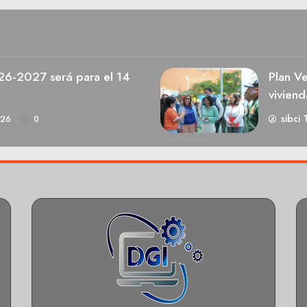
026-2027 será para el 14
Plan V
viviend
sibci 
026
0