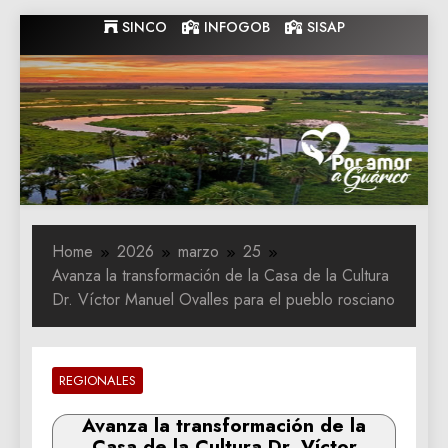
Skip
SINCO
INFOGOB
SISAP
to
content
Gobernacion
Gobernacion de Guarico
de Guarico
Home
2026
marzo
25
Avanza la transformación de la Casa de la Cultura
Dr. Víctor Manuel Ovalles para el pueblo rosciano
REGIONALES
Avanza la transformación de la
Casa de la Cultura Dr. Víctor