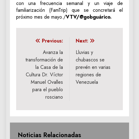
con una frecuencia semanal y un viaje de
familiarización (FamTrip) que se concretará el
próximo mes de mayo./
VTV/@gobguárico.
Navegación
Previous:
Next:
de
Avanza la
Lluvias y
transformación de
chubascos se
entradas
la Casa de la
prevén en varias
Cultura Dr. Víctor
regiones de
Manuel Ovalles
Venezuela
para el pueblo
rosciano
Noticias Relacionadas