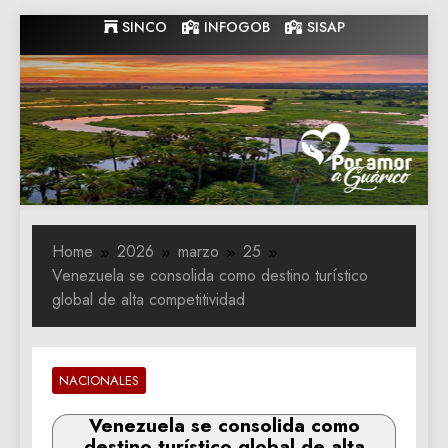
Skip
SINCO
INFOGOB
SISAP
to
content
Gobernacion
Gobernacion de Guarico
de Guarico
Home
2026
marzo
25
Venezuela se consolida como destino turístico
global de alta competitividad
NACIONALES
Venezuela se consolida como
destino turístico global de alta