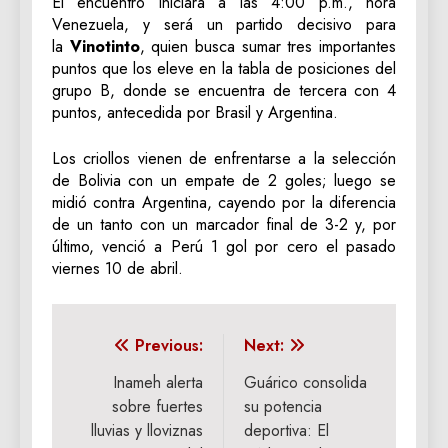
El encuentro iniciará a las 4:00 p.m., hora
Venezuela, y será un partido decisivo para
la
Vinotinto
, quien busca sumar tres importantes
puntos que los eleve en la tabla de posiciones del
grupo B, donde se encuentra de tercera con 4
puntos, antecedida por Brasil y Argentina.
Los criollos vienen de enfrentarse a la selección
de Bolivia con un empate de 2 goles; luego se
midió contra Argentina, cayendo por la diferencia
de un tanto con un marcador final de 3-2 y, por
último, venció a Perú 1 gol por cero el pasado
viernes 10 de abril.
Navegación
Previous:
Next:
de
Inameh alerta
Guárico consolida
sobre fuertes
su potencia
entradas
lluvias y lloviznas
deportiva: El