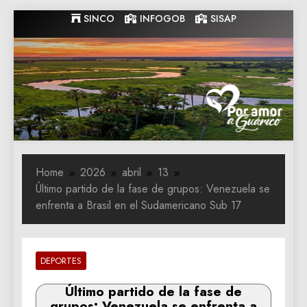
Skip
SINCO
INFOGOB
SISAP
to
content
Gobernacion
Gobernacion de Guarico
de Guarico
Home
2026
abril
13
Último partido de la fase de grupos: Venezuela se
enfrenta a Brasil en el Sudamericano Sub 17
DEPORTES
Último partido de la fase de
grupos: Venezuela se enfrenta a