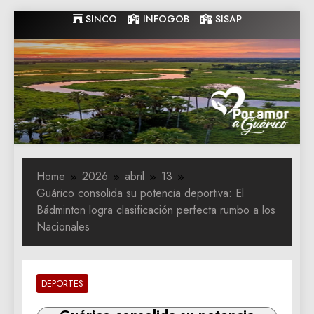
Skip
SINCO
INFOGOB
SISAP
to
content
Gobernacion
Gobernacion de Guarico
de Guarico
Home
2026
abril
13
Guárico consolida su potencia deportiva: El
Bádminton logra clasificación perfecta rumbo a los
Nacionales
DEPORTES