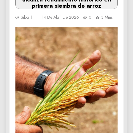
primera siembra de arroz
Sibci 1
14 De Abril De 2026
0
3 Mins