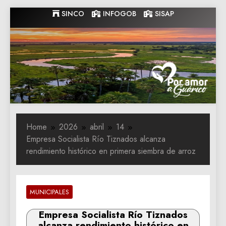
Skip
SINCO
INFOGOB
SISAP
to
content
Gobernacion
Gobernacion de Guarico
de Guarico
Home
2026
abril
14
Empresa Socialista Río Tiznados alcanza
rendimiento histórico en primera siembra de arroz
MUNICIPALES
Empresa Socialista Río Tiznados
alcanza rendimiento histórico en