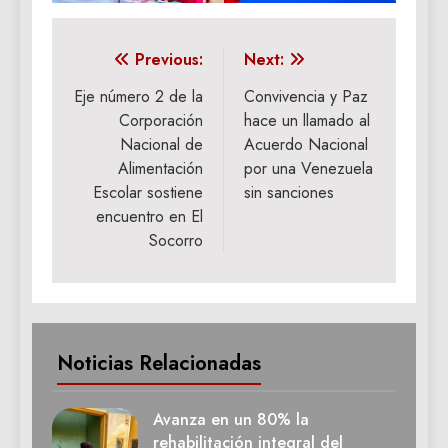
Navegación
Previous:
Next:
de
Eje número 2 de la
Convivencia y Paz
Corporación
hace un llamado al
entradas
Nacional de
Acuerdo Nacional
Alimentación
por una Venezuela
Escolar sostiene
sin sanciones
encuentro en El
Socorro
Noticias Relacionadas
Avanza en un 80% la
rehabilitación integral del