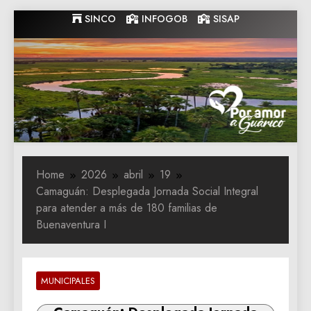
Skip
SINCO
INFOGOB
SISAP
to
content
Gobernacion
Gobernacion de Guarico
de Guarico
Home
2026
abril
19
Camaguán: ‎Desplegada Jornada Social Integral
para atender a más de 180 familias de
Buenaventura I
MUNICIPALES