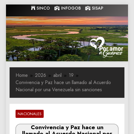
Skip
SINCO
INFOGOB
SISAP
to
content
Gobernacion
Gobernacion de Guarico
de Guarico
Home
2026
abril
19
Convivencia y Paz hace un llamado al Acuerdo
Nacional por una Venezuela sin sanciones
NACIONALES
Convivencia y Paz hace un
llamado al Acuerdo Nacional por