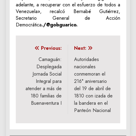
adelante, a recuperar con el esfuerzo de todos a
Venezuela», recalcó Bernabé Gutiérrez,
Secretario General de Acción
Democrática
./@gobguarico.
Navegación
Previous:
Next:
de
Camaguán:
Autoridades
‎Desplegada
nacionales
entradas
Jornada Social
conmemoran el
Integral para
216° aniversario
atender a más de
del 19 de abril de
180 familias de
1810 con izada de
Buenaventura I
la bandera en el
Panteón Nacional