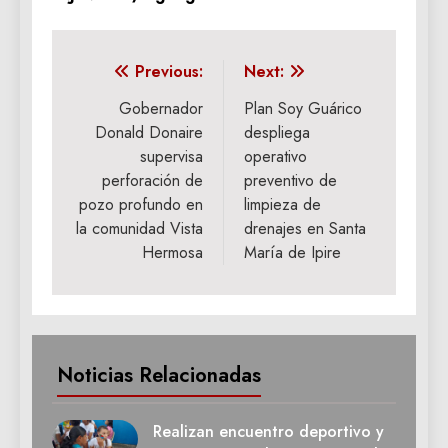
Navegación
Previous:
Next:
de
Gobernador
Plan Soy Guárico
Donald Donaire
despliega
entradas
supervisa
operativo
perforación de
preventivo de
pozo profundo en
limpieza de
la comunidad Vista
drenajes en Santa
Hermosa
María de Ipire
Noticias Relacionadas
Realizan encuentro deportivo y