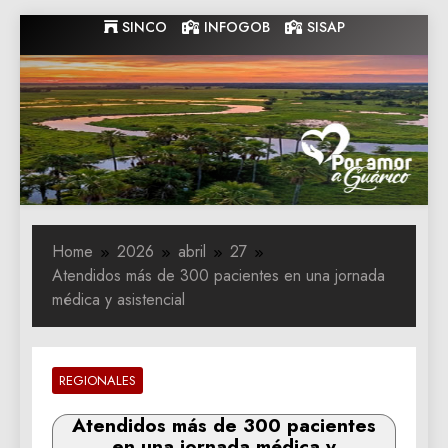
Skip
SINCO
INFOGOB
SISAP
to
content
Gobernacion
Gobernacion de Guarico
de Guarico
Home
2026
abril
27
Atendidos más de 300 pacientes en una jornada
médica y asistencial
REGIONALES
Atendidos más de 300 pacientes
en una jornada médica y