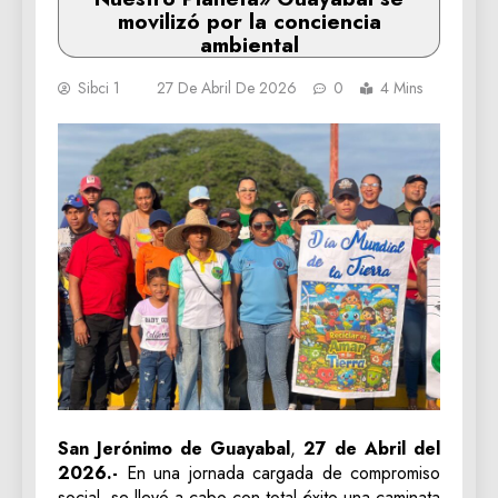
movilizó por la conciencia
ambiental
Sibci 1
27 De Abril De 2026
0
4 Mins
San Jerónimo de Guayabal
,
27 de Abril del
2026.-
En una jornada cargada de compromiso
social, se llevó a cabo con total éxito una caminata