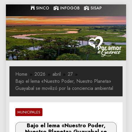
Skip
SINCO
INFOGOB
SISAP
to
content
Gobernacion
Gobernacion de Guarico
de Guarico
Home
2026
abril
27
Bajo el lema «Nuestro Poder, Nuestro Planeta»
Guayabal se movilizó por la conciencia ambiental
MUNICIPALES
Bajo el lema «Nuestro Poder,
Nuestro Planeta» Guayabal se