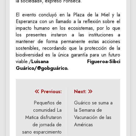
la sociedad», expresó Fonseca.
El evento concluyó en la Plaza de la Miel y la
Esperanza con un llamado a la reflexión sobre el
impacto humano en los ecosistemas, por lo que
los presentes instaron a las instituciones a
mantener de forma permanente estas acciones
sostenibles, recordando que la protección de la
biodiversidad es la única garantía para un futuro
viable./
Luisana Figueroa-Sibci
Guárico/@gobguárico.
Navegación
Previous:
Next:
de
Pequeños de
Guárico se suma a
comunidad La
la Semana de
entradas
Matica disfrutaron
Vacunación de las
de jornada de
Américas
sano esparcimiento