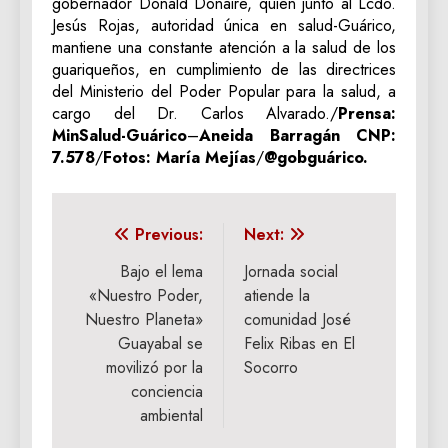
gobernador Donald Donaire, quien junto al Lcdo.
Jesús Rojas, autoridad única en salud-Guárico,
mantiene una constante atención a la salud de los
guariqueños, en cumplimiento de las directrices
del Ministerio del Poder Popular para la salud, a
cargo del Dr. Carlos Alvarado./
Prensa:
MinSalud-Guárico
–
Aneida Barragán CNP:
7.578
/
Fotos: María Mejías
/
@gobguárico.
Navegación
Previous:
Next:
de
Bajo el lema
Jornada social
«Nuestro Poder,
atiende la
entradas
Nuestro Planeta»
comunidad José
Guayabal se
Felix Ribas en El
movilizó por la
Socorro
conciencia
ambiental