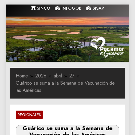
Skip
SINCO
INFOGOB
SISAP
to
content
Gobernacion
Gobernacion de Guarico
de Guarico
Home
2026
abril
27
Guárico se suma a la Semana de Vacunación de
las Américas
REGIONALES
Guárico se suma a la Semana de
Vacunación de las Américas