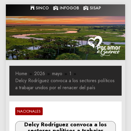
Skip
SINCO
INFOGOB
SISAP
to
content
Gobernacion
Gobernacion de Guarico
de Guarico
Home
2026
mayo
1
Delcy Rodríguez convoca a los sectores políticos
a trabajar unidos por el renacer del país
NACIONALES
Delcy Rodríguez convoca a los
sectores políticos a trabajar