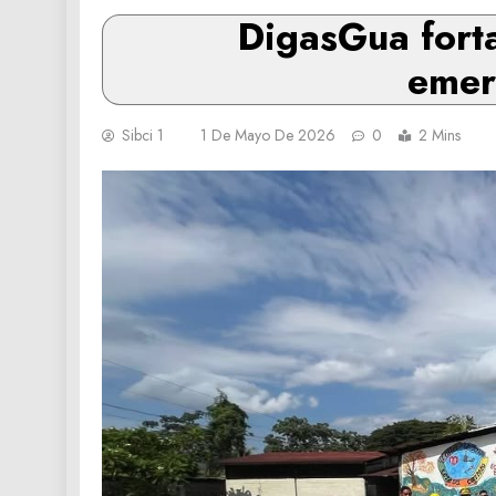
DigasGua forta
emer
Sibci 1
1 De Mayo De 2026
0
2 Mins