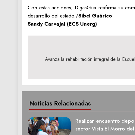
Con estas acciones, DigasGua reafirma su comp
desarrollo del estado./
Sibci Guárico
Sandy Carvajal (ECS Unerg)
Navegación
de
Avanza la rehabilitación integral de la Escu
entradas
Noticias Relacionadas
Realizan encuentro deport
sector Vista El Morro del