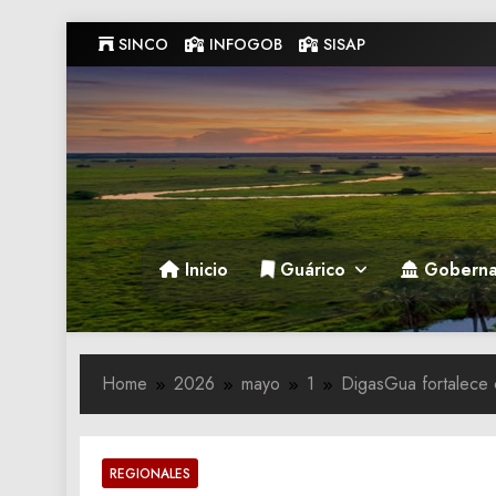
Skip
SINCO
INFOGOB
SISAP
to
content
Gobernacion de Guarico
Gobernacion de Guarico
Inicio
Guárico
Goberna
Home
2026
mayo
1
DigasGua fortalece 
REGIONALES