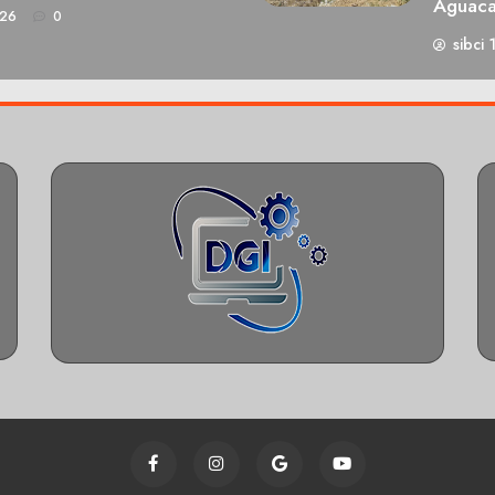
Aguaca
026
0
sibci 