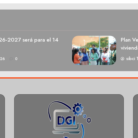
026-2027 será para el 14
Plan V
viviend
sibci 
026
0