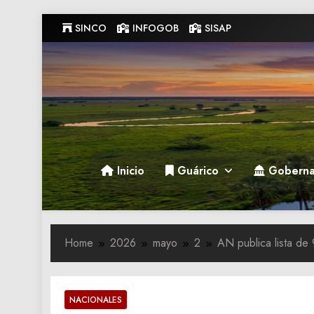
Skip
SINCO
INFOGOB
SISAP
to
content
Gobernacion de Guarico
Gobernacion de Guarico
Inicio
Guárico
Goberna
Home
2026
mayo
2
AN publica lista de 
NACIONALES