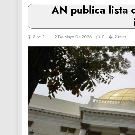
AN publica lista 
Sibci 1
2 De Mayo De 2026
0
2 Mins