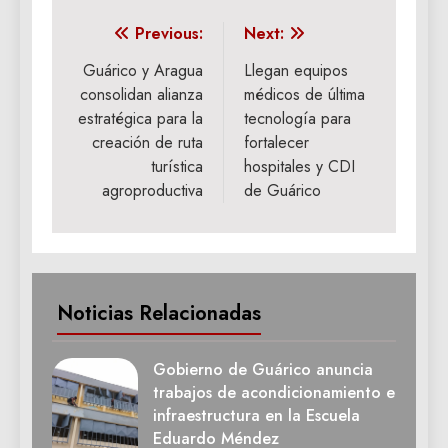
Navegación
Previous:
Next:
de
Guárico y Aragua
Llegan equipos
consolidan alianza
médicos de última
entradas
estratégica para la
tecnología para
creación de ruta
fortalecer
turística
hospitales y CDI
agroproductiva
de Guárico
Noticias Relacionadas
Gobierno de Guárico anuncia
trabajos de acondicionamiento e
infraestructura en la Escuela
Eduardo Méndez