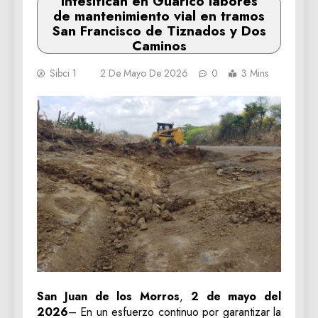
Intesifican en Guárico labores
de mantenimiento vial en tramos
San Francisco de Tiznados y Dos
Caminos
Sibci 1
2 De Mayo De 2026
0
3 Mins
San Juan de los Morros
,
2 de mayo del
2026
– En un esfuerzo continuo por garantizar la