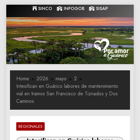
Skip
SINCO
INFOGOB
SISAP
to
content
Gobernacion
Gobernacion de Guarico
de Guarico
Home
2026
mayo
2
Intesifican en Guárico labores de mantenimiento
vial en tramos San Francisco de Tiznados y Dos
Caminos
REGIONALES