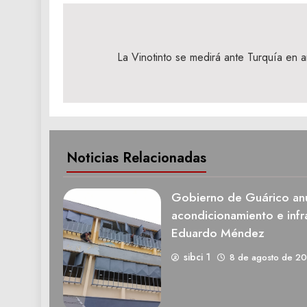
Navegación
de
La Vinotinto se medirá ante Turquía en a
entradas
Noticias Relacionadas
Gobierno de Guárico anu
acondicionamiento e infra
Eduardo Méndez
sibci 1
8 de agosto de 2