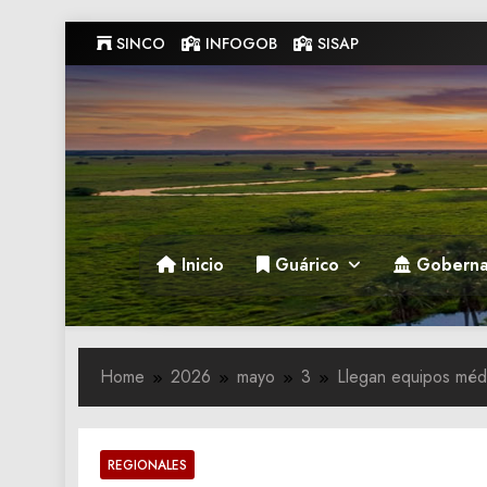
Skip
SINCO
INFOGOB
SISAP
to
content
Gobernacion de Guarico
Gobernacion de Guarico
Inicio
Guárico
Goberna
Home
2026
mayo
3
Llegan equipos médi
REGIONALES