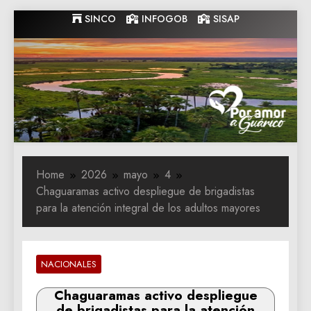
Skip
SINCO
INFOGOB
SISAP
to
content
Gobernacion
Gobernacion de Guarico
de Guarico
Home
2026
mayo
4
Chaguaramas activo despliegue de brigadistas
para la atención integral de los adultos mayores
NACIONALES
Chaguaramas activo despliegue
de brigadistas para la atención