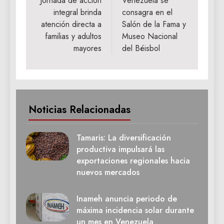
de
Jornada de acción
Venezuela se
integral brinda
consagra en el
entradas
atención directa a
Salón de la Fama y
familias y adultos
Museo Nacional
mayores
del Béisbol
Noticias Relacionadas
Tamaris: La diversificación
productiva impulsará las
exportaciones regionales hacia
nuevos mercados
Inameh anuncia periodo de
máxima incidencia solar durante
un mes en Venezuela