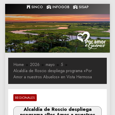
Skip
SINCO
INFOGOB
SISAP
to
content
Gobernacion
Gobernacion de Guarico
de Guarico
Home
2026
mayo
5
Alcaldía de Roscio despliega programa «Por
Amor a nuestros Abuelos» en Vista Hermosa
REGIONALES
Alcaldía de Roscio despliega
programa «Por Amor a nuestros