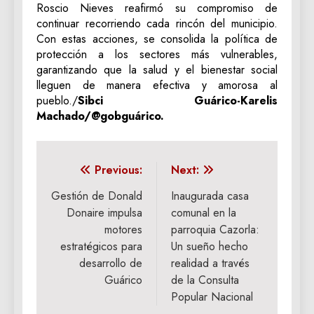
Roscio Nieves reafirmó su compromiso de
continuar recorriendo cada rincón del municipio.
Con estas acciones, se consolida la política de
protección a los sectores más vulnerables,
garantizando que la salud y el bienestar social
lleguen de manera efectiva y amorosa al
pueblo./
Sibci Guárico-Karelis
Machado/@gobguárico.
Navegación
Previous:
Next:
de
Gestión de Donald
Inaugurada casa
Donaire impulsa
comunal en la
entradas
motores
parroquia Cazorla:
estratégicos para
Un sueño hecho
desarrollo de
realidad a través
Guárico
de la Consulta
Popular Nacional