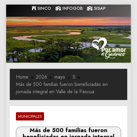
Skip
SINCO
INFOGOB
SISAP
to
content
Gobernacion
Gobernacion de Guarico
de Guarico
Home
2026
mayo
5
Más de 500 familias fueron beneficiadas en
jornada integral en Valle de la Pascua
MUNICIPALES
Más de 500 familias fueron
beneficiadas en jornada integral