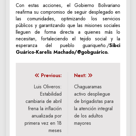
Con estas acciones, el Gobierno Bolivariano
reafirma su compromiso de seguir desplegado en
las comunidades, optimizando los servicios
públicos y garantizando que las misiones sociales
lleguen de forma directa a quienes más lo
necesitan, fortaleciendo el tejido social y la
esperanza del pueblo guariqueño./
Sibci
Guárico-Karelis Machado/@gobguárico.
Navegación
Previous:
Next:
de
Luis Oliveros:
Chaguaramas
Estabilidad
activo despliegue
entradas
cambiaria de abril
de brigadistas para
frena la inflación
la atención integral
anualizada por
de los adultos
primera vez en 18
mayores
meses