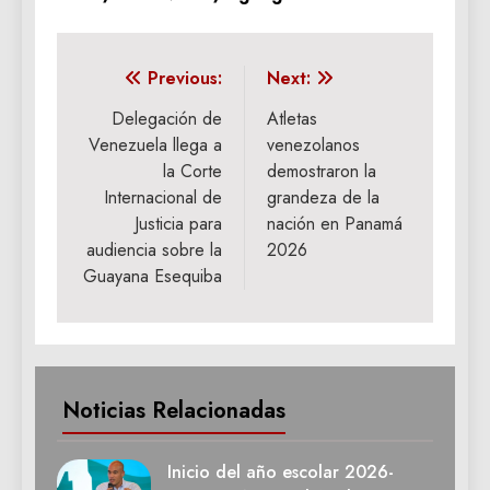
Navegación
Previous:
Next:
de
Delegación de
Atletas
Venezuela llega a
venezolanos
entradas
la Corte
demostraron la
Internacional de
grandeza de la
Justicia para
nación en Panamá
audiencia sobre la
2026
Guayana Esequiba
Noticias Relacionadas
Inicio del año escolar 2026-