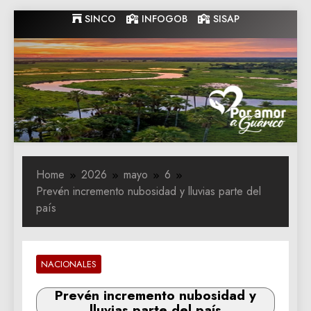
Skip
SINCO
INFOGOB
SISAP
to
content
Gobernacion
Gobernacion de Guarico
de Guarico
Home
2026
mayo
6
Prevén incremento nubosidad y lluvias parte del
país
NACIONALES
Prevén incremento nubosidad y
lluvias parte del país