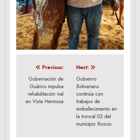
Navegación
Previous:
Next:
de
Gobernación de
Gobierno
Guárico impulsa
Bolivariano
entradas
rehabilitación vial
continúa con
en Vista Hermosa
trabajos de
embellecimiento en
la troncal 02 del
municipio Roscio