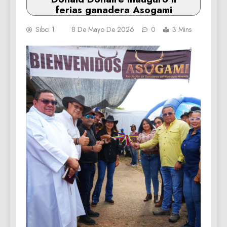
ferias ganadera Asogami
Sibci 1
8 De Mayo De 2026
0
3 Mins