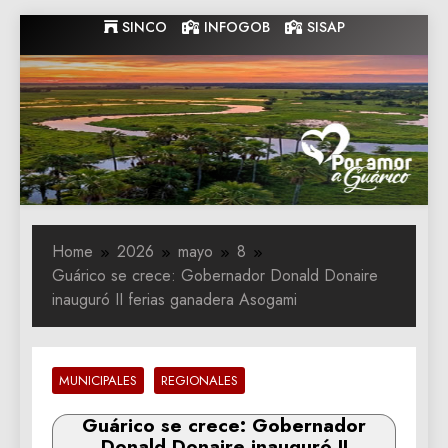
Skip
SINCO
INFOGOB
SISAP
to
content
Gobernacion
Gobernacion de Guarico
de Guarico
Home
2026
mayo
8
Guárico se crece: Gobernador Donald Donaire
inauguró II ferias ganadera Asogami
MUNICIPALES
REGIONALES
Guárico se crece: Gobernador
Donald Donaire inauguró II