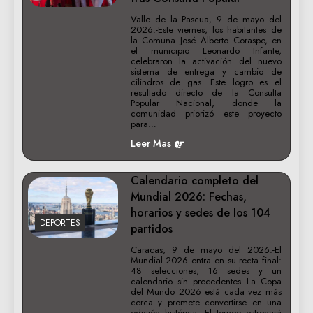
Valle de la Pascua, 9 de mayo del
2026.-Este viernes, los habitantes de
la Comuna José Alberto Coraspe, en
el municipio Leonardo Infante,
celebraron la activación del nuevo
sistema de entrega y cambio de
cilindros de gas. Este logro es el
resultado directo de la Consulta
Popular Nacional, donde la
comunidad priorizó este proyecto
para…
Leer Mas
Calendario completo del
Mundial 2026: Fechas,
horarios y sedes de los 104
DEPORTES
partidos
Caracas, 9 de mayo del 2026.-El
Mundial 2026 entra en su recta final:
48 selecciones, 16 sedes y un
calendario sin precedentes La Copa
del Mundo 2026 está cada vez más
cerca y promete convertirse en una
edición histórica. El torneo estrenará