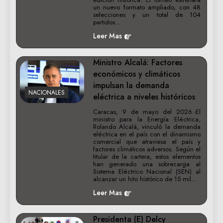
un nuevo formato ampliado, con 48
selecciones y un total de 104
partidos…
Leer Mas
Ministro Alcalá: Factores
económicos y climáticos
impulsan la demanda
NACIONALES
eléctrica a niveles históricos
Caracas, 9 de mayo del 2026.-El
ministro para la Energía Eléctrica,
Rolando Alcalá, vinculó la demanda
eléctrica en el país con el dinamismo
comercial que atraviesa el país y
factores climáticos adversos. Según el
titular de la cartera, estos elementos
han generado una sobrecarga al
Sistema Eléctrico Nacional (SEN) al
alcanzar un hito histórico de 15 mil…
Leer Mas
Presidenta (E) Delcy