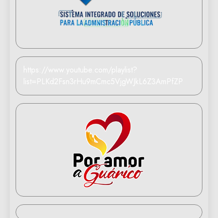
https://www.youtube.com/playlist?
list=PLKd2Fsn3rHu9mCmc5VjgWJkL6Z3AmPfZP