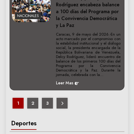
Rodríguez encabeza balance
a 100 días del Programa por
NACIONALES
la Convivencia Democrática
y La Paz
Caracas, 9 de mayo del 2026.-En un
acto marcado por el compromiso con
la estabilidad institucional y el diálogo
social, la presidenta encargada de la
República Bolivariana de Venezuela,
Delcy Rodríguez, lideró encuentro de
balance de los primeros 100 días del
Programa por la Convivencia
Democrática y la Paz. Durante la
jornada, celebrada con la…
Leer Mas
1
2
3
Deportes