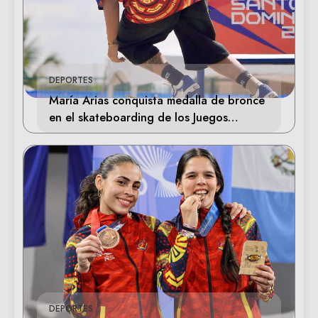
DEPORTES
María Arias conquista medalla de bronce
en el skateboarding de los Juegos
Centroamericanos
DEPORTES