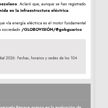
enezolano
. Aclaró que, aunque se han registrado
ida en la infraestructura eléctrica
.
que «la energía eléctrica es el motor fundamental
a sociedad».
/GLOBOVISIÓN/@gobguarico
ial 2026: Fechas, horarios y sedes de los 104
enezuela Renace avanza en la evaluación de