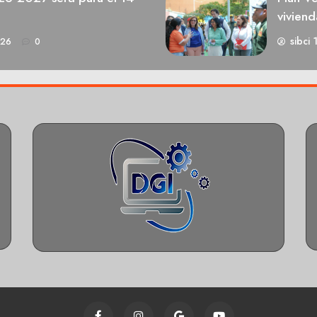
viviend
sibci 
026
0