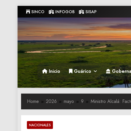
Skip
SINCO
INFOGOB
SISAP
to
content
Gobernacion de Guarico
Gobernacion de Guarico
Inicio
Guárico
Goberna
Home
2026
mayo
9
Ministro Alcalá: Fac
NACIONALES