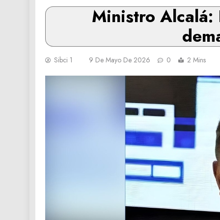
Ministro Alcalá:
dema
Sibci 1
9 De Mayo De 2026
0
2 Mins