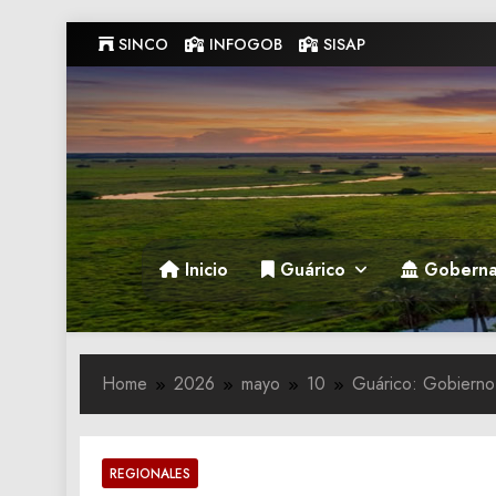
Skip
SINCO
INFOGOB
SISAP
to
content
Gobernacion de Guarico
Gobernacion de Guarico
Inicio
Guárico
Goberna
Home
2026
mayo
10
Guárico: Gobierno 
REGIONALES