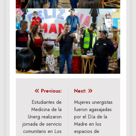
Navegación
Previous:
Next:
de
Estudiantes de
Mujeres unergistas
Medicina de la
fueron agasajadas
entradas
Unerg realizaron
por el Día de la
jornada de servicio
Madre en los
comunitario en Los
espacios de