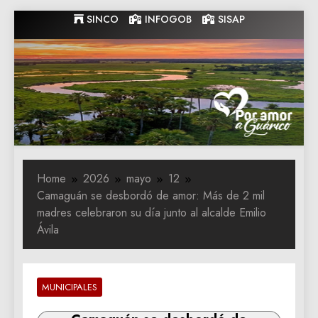
Skip
SINCO
INFOGOB
SISAP
to
content
Gobernacion
Gobernacion de Guarico
de Guarico
Home
2026
mayo
12
Camaguán se desbordó de amor: Más de 2 mil
madres celebraron su día junto al alcalde Emilio
Ávila
MUNICIPALES