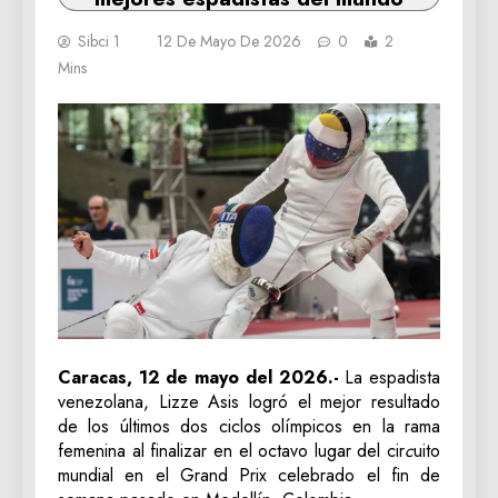
Sibci 1
12 De Mayo De 2026
0
2
Mins
Caracas, 12 de mayo del 2026.-
La espadista
venezolana, Lizze Asis logró el mejor resultado
de los últimos dos ciclos olímpicos en la rama
femenina al finalizar en el octavo lugar del cir
c
uito
mundial en el Grand Prix celebrado el fin de