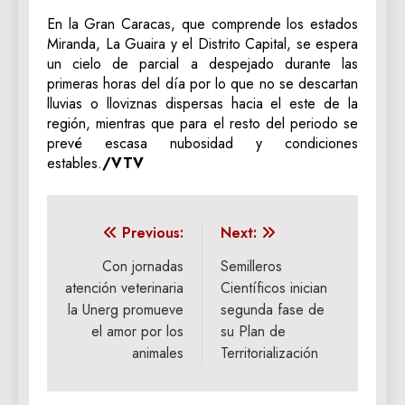
En la Gran Caracas, que comprende los estados
Miranda, La Guaira y el Distrito Capital, se espera
un cielo de parcial a despejado durante las
primeras horas del día por lo que no se descartan
lluvias o lloviznas dispersas hacia el este de la
región, mientras que para el resto del periodo se
prevé escasa nubosidad y condiciones
estables.
/VTV
Navegación
Previous:
Next:
de
Con jornadas
Semilleros
atención veterinaria
Científicos inician
entradas
la Unerg promueve
segunda fase de
el amor por los
su Plan de
animales
Territorialización