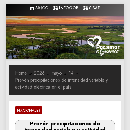
Skip
SINCO
INFOGOB
SISAP
to
content
Gobernacion
Gobernacion de Guarico
de Guarico
Home
2026
mayo
14
Prevén precipitaciones de intensidad variable y
actividad eléctrica en el país
NACIONALES
Prevén precipitaciones de
intensidad variable y actividad