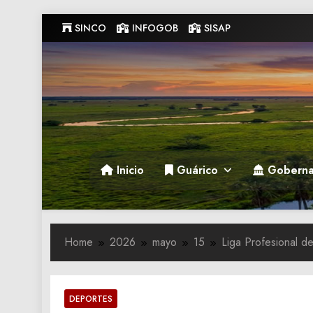
Skip
SINCO
INFOGOB
SISAP
to
content
Gobernacion de Guarico
Gobernacion de Guarico
Inicio
Guárico
Goberna
Home
2026
mayo
15
Liga Profesional de
DEPORTES