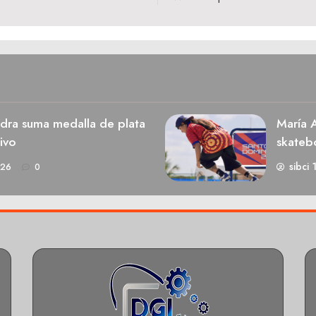
dra suma medalla de plata
María A
ivo
skateb
sibci 
026
0