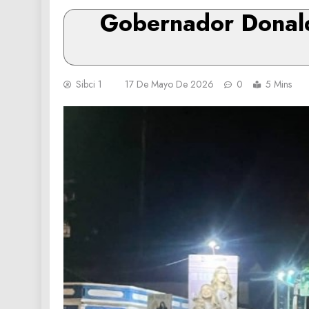
Gobernador Donald 
Sibci 1
17 De Mayo De 2026
0
5 Mins