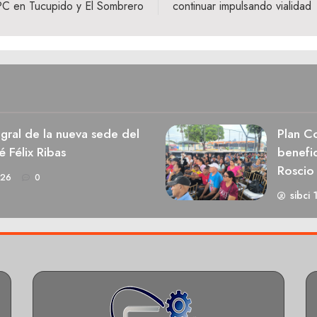
PC en Tucupido y El Sombrero
continuar impulsando vialidad
egral de la nueva sede del
Plan Co
é Félix Ribas
benefic
Roscio
026
0
sibci 