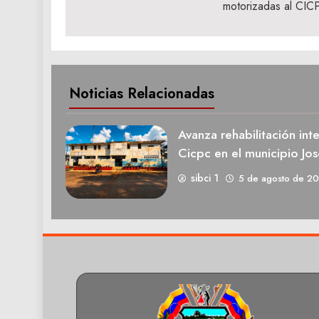
motorizadas al CIC
entradas
Noticias Relacionadas
Avanza rehabilitación int
Cicpc en el municipio Jos
sibci 1
5 de agosto de 2