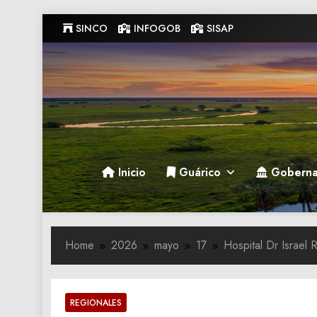
Skip
SINCO
INFOGOB
SISAP
to
content
Gobernacion de Guarico
Gobernacion de Guarico
Inicio
Guárico
Goberna
Home
2026
mayo
17
Hospital Dr Israel 
REGIONALES