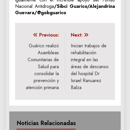
Nacional Antidroga
/Sibci Guarico/Alejandrina
Guevara/@gobguarico
Navegación
Previous:
Next:
de
Guárico realizó
Inician trabajos de
Asambleas
rehabilitación
entradas
Comunitarias de
integral en las
Salud para
áreas de descanso
consolidar la
del hospital Dr
prevención y
Israel Ranuarez
atención primaria
Balza
Noticias Relacionadas