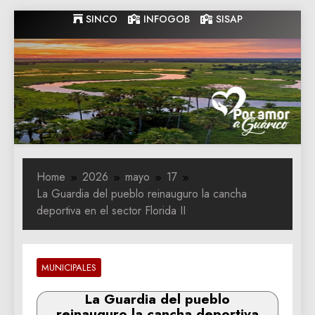
Skip
SINCO
INFOGOB
SISAP
to
content
Gobernacion
Gobernacion de Guarico
de Guarico
Home
2026
mayo
17
La Guardia del pueblo reinauguro la cancha
deportiva en el sector Florida II
MUNICIPALES
La Guardia del pueblo
reinauguro la cancha deportiva