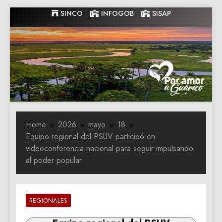
Skip
SINCO
INFOGOB
SISAP
to
content
Gobernacion
Gobernacion de Guarico
de Guarico
Home
2026
mayo
18
Equipo regional del PSUV participó en
videoconferencia nacional para seguir impulsando
al poder popular‎
REGIONALES