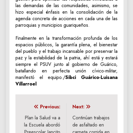
las demandas de las comunidades, asimismo, se
hizo especial énfasis en la consolidación de la
agenda concreta de acciones en cada una de las
parroquias y municipios guariqueños.
‎Finalmente en la transformación profunda de los
espacios públicos, la garantía plena, el bienestar
del pueblo y el trabajo incansable por preservar la
paz y la estabilidad de la patria, ahí está y estará
siempre el PSUV junto al gobierno de Guárico,
batallando en perfecta unión cívico-militar,
manifestó el equipo./
Sibci Guárico-Luisana
Villarroel
Navegación
Previous:
Next:
de
Plan la Salud va a
Continúan trabajos
la Escuela abordó
de asfaltado en
entradas
Preescolar Jancito
carpeta corrida en