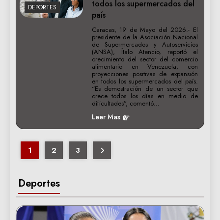
todos los supermercados del
DEPORTES
país
Caracas, 19 de Mayo del 2026.- El
presidente de la Asociación Nacional
de Supermercados y Autoservicios
(ANSA), Ítalo Atencio, reportó el
crecimiento del sector del comercio
alimentario en Venezuela, con
proyecciones positivas de expansión
en todos los supermercados del país.
“Es demostración de un sector que
crece todos los días en medio de
dificultades”, comentó…
Leer Mas
1
2
3
Deportes