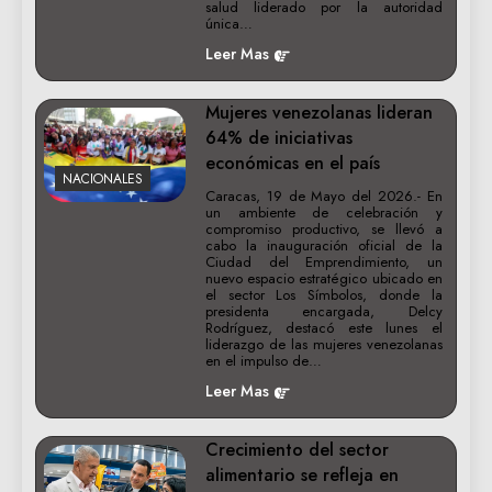
salud liderado por la autoridad
única…
Leer Mas
Mujeres venezolanas lideran
64% de iniciativas
económicas en el país
NACIONALES
Caracas, 19 de Mayo del 2026.- En
un ambiente de celebración y
compromiso productivo, se llevó a
cabo la inauguración oficial de la
Ciudad del Emprendimiento, un
nuevo espacio estratégico ubicado en
el sector Los Símbolos, donde la
presidenta encargada, Delcy
Rodríguez, destacó este lunes el
liderazgo de las mujeres venezolanas
en el impulso de…
Leer Mas
Crecimiento del sector
alimentario se refleja en