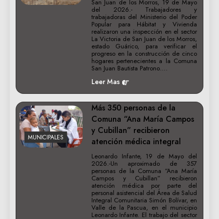
San Juan de los Morros, 19 de Mayo
del 2026.- Trabajadores y
trabajadoras del Ministerio del Poder
Popular para Hábitat y Vivienda
realizaron una inspección en el sector
La Victoria de San Juan de los Morros,
estado Guárico, para verificar el
progreso en la construcción de cinco
hogares pertenecientes a la Comuna
San Juan Bautista Patrono….
Leer Mas
Más 350 personas de la
Comuna “Ana María Campos
y Cubillan” recibieron
MUNICIPALES
atención médica integral
Leonardo Infante, 19 de Mayo del
2026.-Un aproximado de 357
personas de la Comuna “Ana María
Campos y Cubillan” recibieron
atención médica por parte del
personal asistencial del Área de Salud
Integral Comunitaria Simón Bolívar, en
Valle de la Pascua, en el municipio
Leonardo Infante. El trabajo del sector