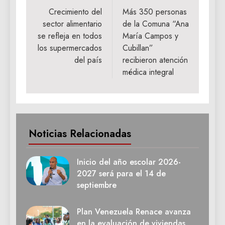
de
Crecimiento del
Más 350 personas
sector alimentario
de la Comuna “Ana
entradas
se refleja en todos
María Campos y
los supermercados
Cubillan”
del país
recibieron atención
médica integral
Noticias Relacionadas
Inicio del año escolar 2026-
2027 será para el 14 de
septiembre
Plan Venezuela Renace avanza
en la evaluación de viviendas