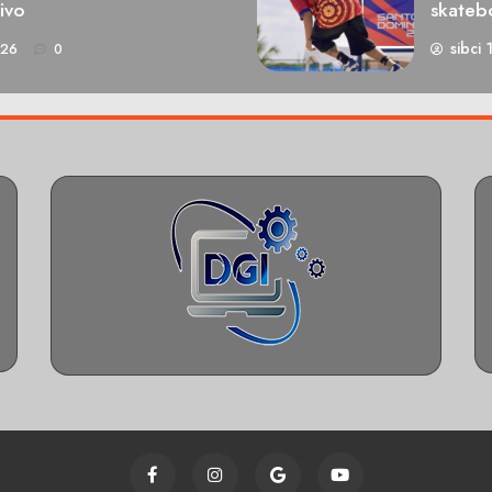
ivo
skateb
sibci 
026
0