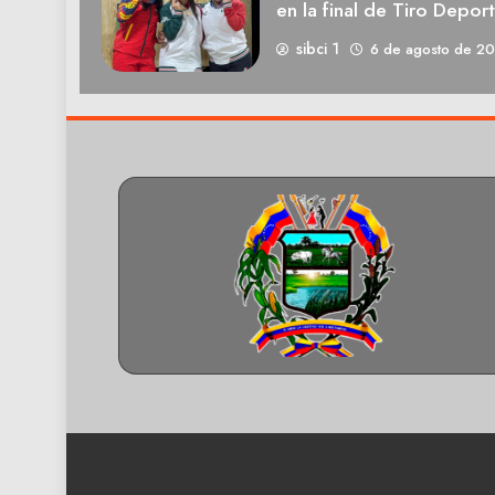
en la final de Tiro Deport
sibci 1
6 de agosto de 2