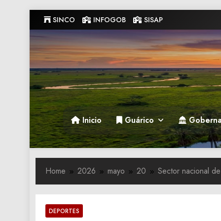
Skip
SINCO
INFOGOB
SISAP
to
content
Gobernacion de Guarico
Gobernacion de Guarico
Inicio
Guárico
Goberna
Home
2026
mayo
20
Sector nacional d
DEPORTES