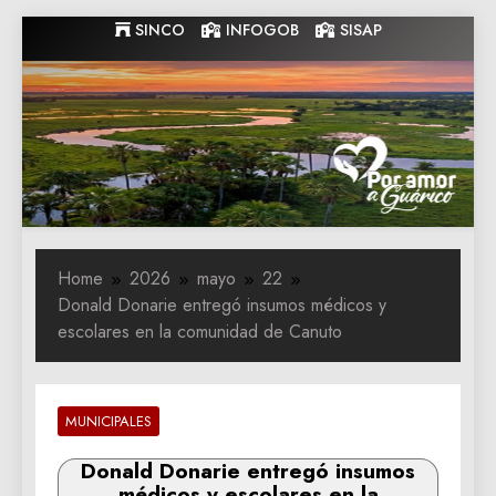
Skip
SINCO
INFOGOB
SISAP
to
content
Gobernacion
Gobernacion de Guarico
de Guarico
Home
2026
mayo
22
Donald Donarie entregó insumos médicos y
escolares en la comunidad de Canuto
MUNICIPALES
Donald Donarie entregó insumos
médicos y escolares en la