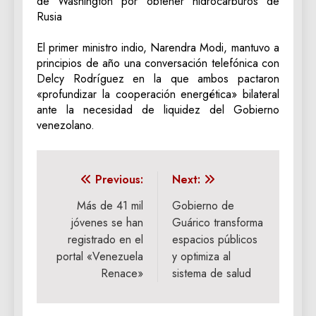
de Washington por obtener hidrocarburos de
Rusia
El primer ministro indio, Narendra Modi, mantuvo a
principios de año una conversación telefónica con
Delcy Rodríguez en la que ambos pactaron
«profundizar la cooperación energética» bilateral
ante la necesidad de liquidez del Gobierno
venezolano.
Navegación
Previous:
Next:
de
Más de 41 mil
Gobierno de
jóvenes se han
Guárico transforma
entradas
registrado en el
espacios públicos
portal «Venezuela
y optimiza al
Renace»
sistema de salud