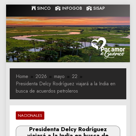
Skip
SINCO
INFOGOB
SISAP
to
content
Gobernacion
Gobernacion de Guarico
de Guarico
Home
2026
mayo
22
Presidenta Delcy Rodríguez viajará a la India en
busca de acuerdos petroleros
NACIONALES
Presidenta Delcy Rodríguez
viajará a la India en busca de