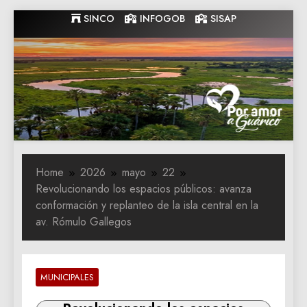
Skip
SINCO
INFOGOB
SISAP
to
content
Gobernacion
Gobernacion de Guarico
de Guarico
Home
2026
mayo
22
Revolucionando los espacios públicos: avanza
conformación y replanteo de la isla central en la
av. Rómulo Gallegos
MUNICIPALES