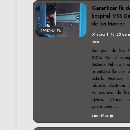
‎Garantizan fluid
hospital IVSS Da
de los Morros
REGIONALES
sibci 1
23 de 
mins
‎San Juan de los
2026.-Con el comp
Sistema Público Na
la entidad llanera, 
estado Guárico, 
labores eléctricas e
Venezolano de los
«Darío Vivas», 
guariqueña,…
Leer Mas