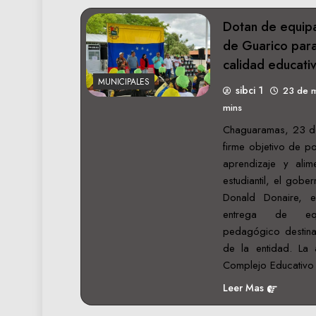
Dotan de equipa
de Guarico para
calidad educati
MUNICIPALES
sibci 1
23 de 
mins
Chaguaramas, 23 d
firme objetivo de p
aprendizaje y alim
estudiantil, el gob
Donald Donaire, e
entrega de equ
pedagógico destina
de la entidad. La a
Complejo Educativo
Leer Mas