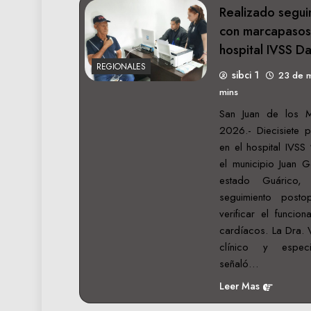
Realizado segui
con marcapasos 
hospital IVSS Da
REGIONALES
sibci 1
23 de 
mins
San Juan de los 
2026.- Diecisiete p
en el hospital IVSS
el municipio Juan 
estado Guárico,
seguimiento posto
verificar el funcio
cardíacos. La Dra. 
clínico y espec
señaló…
Leer Mas