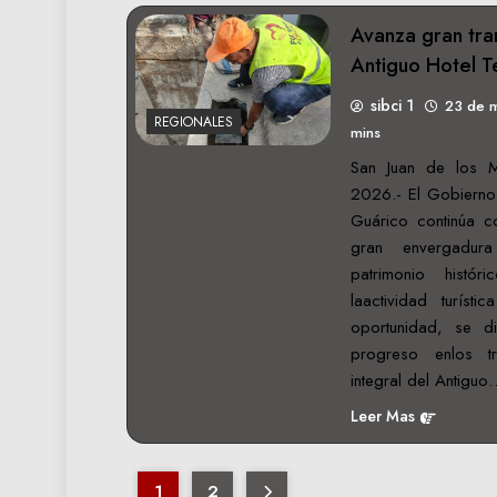
Avanza gran tra
Antiguo Hotel T
sibci 1
23 de 
REGIONALES
mins
‎San Juan de los
2026.- El Gobierno 
Guárico continúa c
gran envergadur
patrimonio histó
laactividad turíst
oportunidad, se d
progreso enlos tr
integral del Antiguo
Leer Mas
1
2