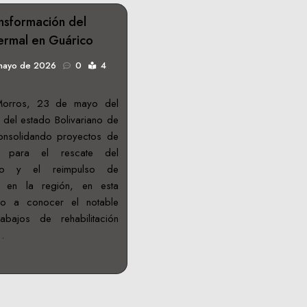
nsformación del
ermal en Guárico
mayo de 2026
0
4
 Morros, 23 de mayo del
del estado Bolivariano de
onsolidando proyectos de
a para el rescate del
rico y el reimpulso de
ica en la región, en esta
io a conocer el notable
abajos de rehabilitación
…