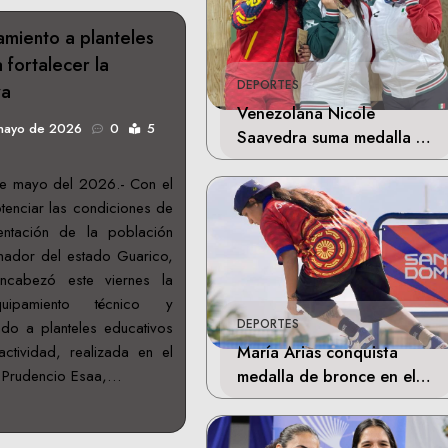
miento a planteles
 fortalecer la
DEPORTES
va
Venezolana Nicole
mayo de 2026
0
5
Saavedra suma medalla de
plata en la final de Tiro
e mayo del 2026.- Con el
Deportivo
otenciar las condiciones de
entación de la población
ernador del estado Guarico,
ncabezó este viernes la
ipamiento técnico y
DEPORTES
do a planteles educativos
María Arias conquista
ctividad, realizada en el
medalla de bronce en el
 Prudencio Esaa,…
skateboarding de los
Juegos Centroamericanos