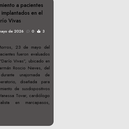
miento a pacientes
implantados en el
río Vivas
mayo de 2026
0
3
Morros, 23 de mayo del
acientes fueron evaluados
 “Darío Vivas”, ubicado en
Germán Roscio Nieves, del
 durante unajornada de
peratorio, diseñada para
namiento de susdispositivos
Vanessa Tovar, cardiólogo
ialista en marcapasos,