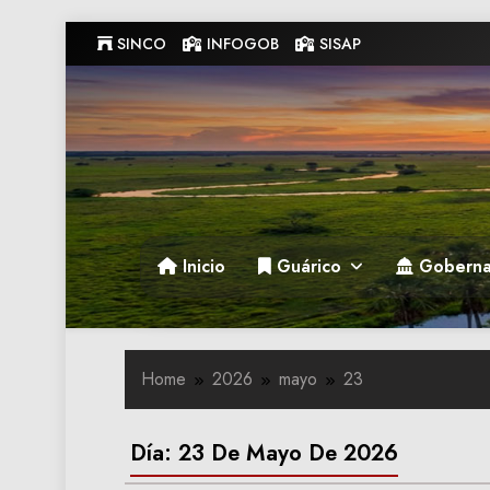
Skip
SINCO
INFOGOB
SISAP
to
content
Gobernacion de Guarico
Gobernacion de Guarico
Inicio
Guárico
Goberna
Home
2026
mayo
23
Día:
23 De Mayo De 2026