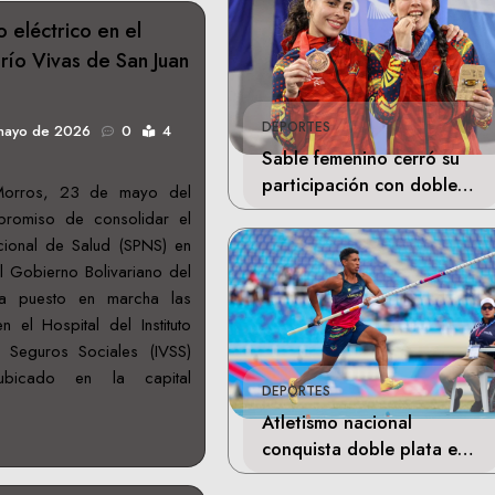
o eléctrico en el
río Vivas de San Juan
DEPORTES
mayo de 2026
0
4
Sable femenino cerró su
participación con doble
 Morros, 23 de mayo del
bronce en Santo Domingo
romiso de consolidar el
cional de Salud (SPNS) en
el Gobierno Bolivariano del
ha puesto en marcha las
n el Hospital del Instituto
 Seguros Sociales (IVSS)
ubicado en la capital
DEPORTES
Atletismo nacional
conquista doble plata en
Santo Domingo