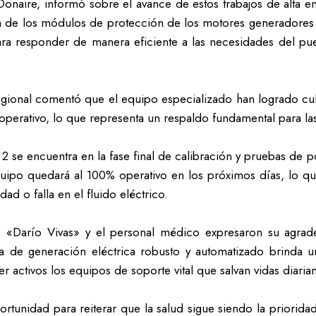
onaire, informó sobre el avance de estos trabajos de alta en
a de los módulos de protección de los motores generadores de
para responder de manera eficiente a las necesidades del pue
gional comentó que el equipo especializado han logrado culm
erativo, lo que representa un respaldo fundamental para las 
 se encuentra en la fase final de calibración y pruebas de p
uipo quedará al 100% operativo en los próximos días, lo q
ad o falla en el fluido eléctrico.
SS «Darío Vivas» y el personal médico expresaron su agrad
a de generación eléctrica robusto y automatizado brinda 
 activos los equipos de soporte vital que salvan vidas diaria
rtunidad para reiterar que la salud sigue siendo la priorid