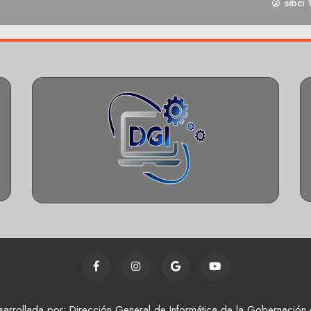
sibci 
sarrollada por: Dirección General de Informática de la Gobernación 