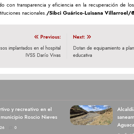
do con transparencia y eficiencia en la recuperación de los
ituciones nacionales.
/‎Sibci Guárico-‎Luisana Villarroel
Previous:
Next:
os implantados en el hospital
Dotan de equipamiento a plant
IVSS Darío Vivas
educativa
ivo y recreativo en el
Alcaldí
 municipio Roscio Nieves
saneami
Aguaca
026
0