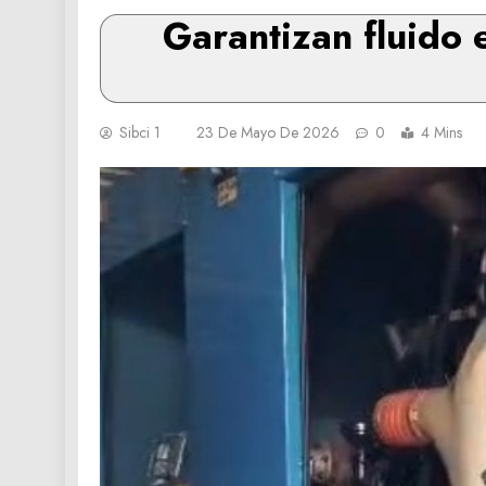
‎Garantizan fluido 
Sibci 1
23 De Mayo De 2026
0
4 Mins