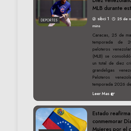
Diez venezolano
MLB durante es
sibci 1
25 de 
DEPORTES
mins
Caracas, 25 de may
temporada de 2
peloteros venezola
(MLB) se consolidó
un total de diez cri
grandeligas vene
Peloteros venezo
temporada 2026 de 
Leer Mas
Estado reafirma 
conmemorar Día 
Mujeres por el