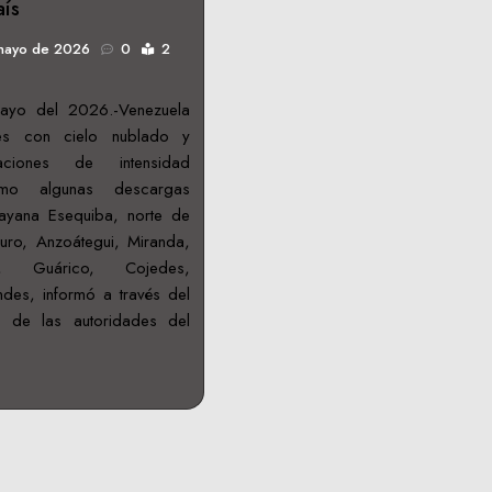
aís
mayo de 2026
0
2
ayo del 2026.-Venezuela
es con cielo nublado y
taciones de intensidad
omo algunas descargas
uayana Esequiba, norte de
uro, Anzoátegui, Miranda,
, Guárico, Cojedes,
des, informó a través del
 de las autoridades del