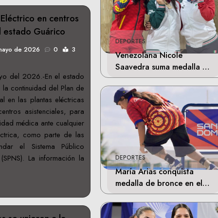
Eléctrico en centros
el estado Guárico
DEPORTES
mayo de 2026
0
3
Venezolana Nicole
Saavedra suma medalla de
o del 2026.-En el estado
plata en la final de Tiro
 la continuidad del Plan de
Deportivo
al en las plantas eléctricas
centros asistenciales, para
vidad médica ante cualquier
éctrica, como parte de las
ndar el Sistema Público
(SPNS). La información la
DEPORTES
María Arias conquista
medalla de bronce en el
skateboarding de los
Juegos Centroamericanos