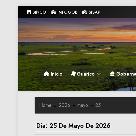
Skip
SINCO
INFOGOB
SISAP
to
content
Gobernacion de Guarico
Gobernacion de Guarico
Inicio
Guárico
Goberna
Home
2026
mayo
25
Día:
25 De Mayo De 2026