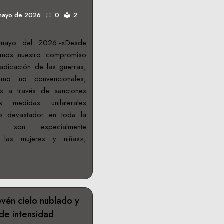
mayo de 2026
0
2
mayo del 2026.-«Desde
mamos nuestro compromiso
adicación de las guerras,
omo no convencionales,
s a través de sanciones
s medidas unilaterales
o devastador en toda la
o son especialmente
a las mujeres y niñas»,
r…
vén cielo nublado y
 de intensidad