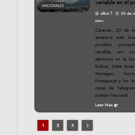
variable en el p
NACIONALES
sibci 1
25 de 
mins
Caracas, 25 de m
amanece este lun
posibles precipi
variable, así c
eléctricas en la G
Bolívar, Delta Amac
Monagas, Sucre
Portuguesa y los An
canal de Telegram
Instituto Nacional…
Leer Mas
1
2
3