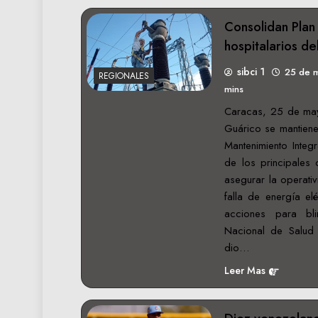
Consolidan Plan 
hospitalarios d
sibci 1
25 de 
REGIONALES
mins
Caracas, 25 de may
Guárico se mantiene
Mantenimiento Integr
de los principales 
asegurar la operati
falla de energía el
acciones para bli
Nacional de Salud 
dio…
Leer Mas