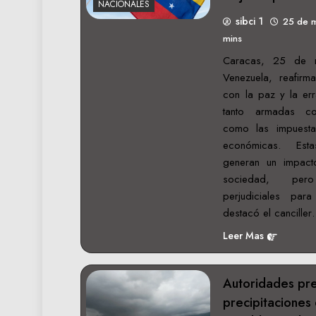
NACIONALES
sibci 1
25 de 
mins
Caracas, 25 de 
Venezuela, reafir
con la paz y la err
tanto armadas c
como las impuesta
económicas. Esta
generan un impact
sociedad, per
perjudiciales par
destacó el cancille
Leer Mas
Autoridades pre
precipitaciones