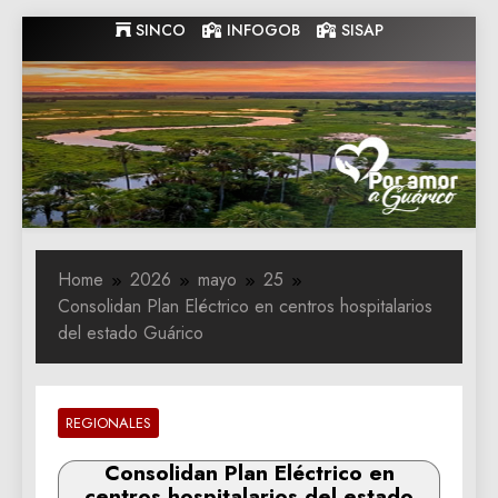
Skip
SINCO
INFOGOB
SISAP
to
content
Gobernacion
Gobernacion de Guarico
de Guarico
Home
2026
mayo
25
Consolidan Plan Eléctrico en centros hospitalarios
del estado Guárico
REGIONALES
Consolidan Plan Eléctrico en
centros hospitalarios del estado