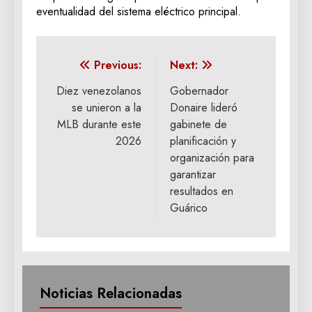
eventualidad del sistema eléctrico principal.
Navegación
Previous:
Next:
de
Diez venezolanos
Gobernador
se unieron a la
Donaire lideró
entradas
MLB durante este
gabinete de
2026
planificación y
organización para
garantizar
resultados en
Guárico
Noticias Relacionadas