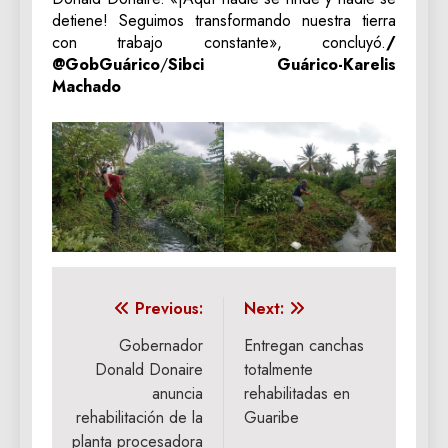
detiene! Seguimos transformando nuestra tierra
con trabajo constante», concluyó.
/
@GobGuárico
/
Sibci Guárico-Karelis
Machado
Navegación
Previous:
Next:
de
Gobernador
Entregan canchas
Donald Donaire
totalmente
entradas
anuncia
rehabilitadas en
rehabilitación de la
Guaribe
planta procesadora