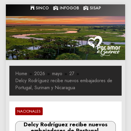
Skip
SINCO
INFOGOB
SISAP
to
content
Gobernacion
Gobernacion de Guarico
de Guarico
Home
2026
mayo
27
Delcy Rodríguez recibe nuevos embajadores de
Portugal, Surinam y Nicaragua
NACIONALES
Delcy Rodríguez recibe nuevos
embajadores de Portugal,