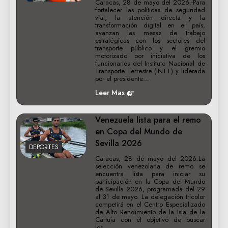
Caracas, 28 de mayo del 2026.-Para
fortalecer las políticas de seguridad
vial, la atención directa y la
transformación digital en el país,
avanzan las mesas de trabajo
estratégicas con los sectores del
transporte público y el gremio
motorizado por iniciativa de los
funcionarios del Instituto Nacional de
Transporte Terrestre (INTT) y liderada
por el presidente…
Leer Mas
Venezuela lista para el remo
en Copa del Mundo de
Sevilla 2026
DEPORTES
Caracas, 28 de mayo del 2026.La
selección venezolana de remo se
encuentra lista para iniciar su
participación en la Copa del Mundo
de Sevilla 2026, programada del 29
al 31 de mayo. La delegación tricolor
competirá en el Centro Especializado
de Alto Rendimiento de la Isla de la
Cartuja con el objetivo de buscar
los…