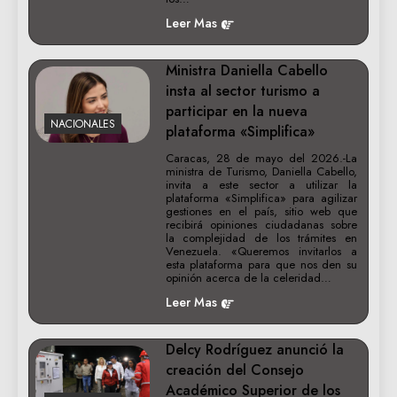
Leer Mas
Ministra Daniella Cabello
insta al sector turismo a
participar en la nueva
NACIONALES
plataforma «Simplifica»
Caracas, 28 de mayo del 2026.-La
ministra de Turismo, Daniella Cabello,
invita a este sector a utilizar la
plataforma «Simplifica» para agilizar
gestiones en el país, sitio web que
recibirá opiniones ciudadanas sobre
la complejidad de los trámites en
Venezuela. «Queremos invitarlos a
esta plataforma para que nos den su
opinión acerca de la celeridad…
Leer Mas
Delcy Rodríguez anunció la
creación del Consejo
Académico Superior de los