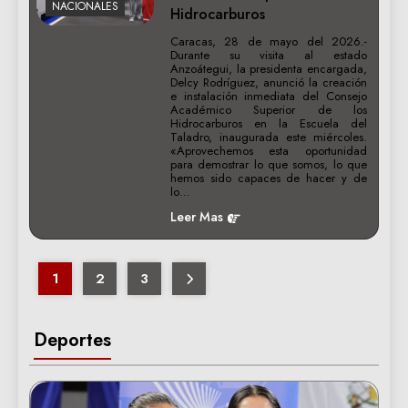
NACIONALES
Hidrocarburos
Caracas, 28 de mayo del 2026.-
Durante su visita al estado
Anzoátegui, la presidenta encargada,
Delcy Rodríguez, anunció la creación
e instalación inmediata del Consejo
Académico Superior de los
Hidrocarburos en la Escuela del
Taladro, inaugurada este miércoles.
«Aprovechemos esta oportunidad
para demostrar lo que somos, lo que
hemos sido capaces de hacer y de
lo…
Leer Mas
1
2
3
Deportes